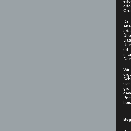
erf
erfo
Grun
Die
Ans
erf
Übe
Dat
Unt
erh
info
Dat
Wir 
org
Sch
sic
grun
gew
Per
beis
Beg