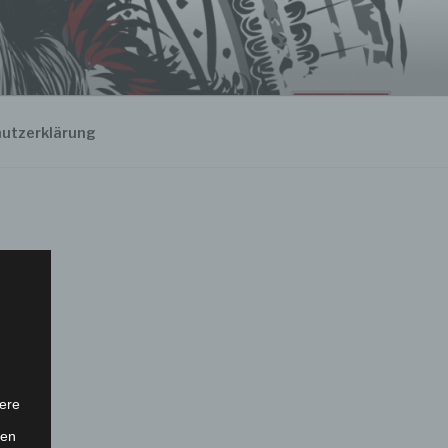
utzerklärung
ere
ten