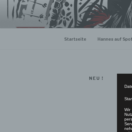
Zum
Inhalt
springen
Startseite
Hannes auf Spot
NEU !
Dat
Sta
Wir
Nutz
per
Ser
neh