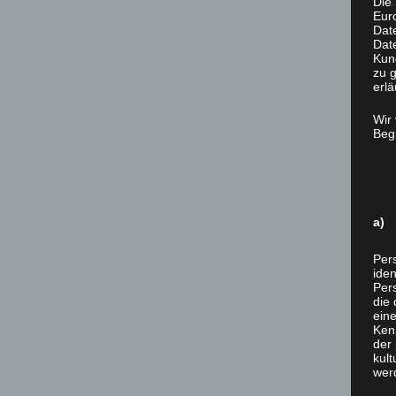
Die 
Eur
Dat
Date
Kun
zu g
erlä
Wir
Begr
a) 
Per
iden
Pers
die 
ein
Ken
der 
kult
wer