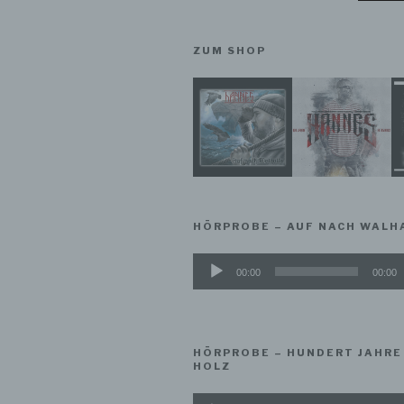
Ein
per
ein
ZUM SHOP
e) 
Prof
Dat
werd
Per
Arbe
Inte
HÖRPROBE – AUF NACH WALH
nat
Audio-
00:00
00:00
Player
f) 
Pse
HÖRPROBE – HUNDERT JAHRE
Wei
HOLZ
zusä
zug
Audio-