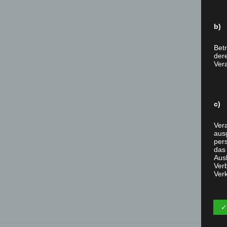
b) 
Betr
der
Vera
c) 
Vera
aus
per
das
Aus
Verb
Ver
✓
d) 