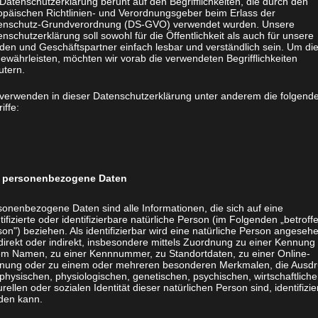
Datenschutzerklärung beruht auf den Begrifflichkeiten, die durch den
opäischen Richtlinien- und Verordnungsgeber beim Erlass der
enschutz-Grundverordnung (DS-GVO) verwendet wurden. Unsere
nschutzerklärung soll sowohl für die Öffentlichkeit als auch für unsere
den und Geschäftspartner einfach lesbar und verständlich sein. Um di
ewährleisten, möchten wir vorab die verwendeten Begrifflichkeiten
utern.
 verwenden in dieser Datenschutzerklärung unter anderem die folgend
iffe:
personenbezogene Daten
sonenbezogene Daten sind alle Informationen, die sich auf eine
tifizierte oder identifizierbare natürliche Person (im Folgenden „betroff
on") beziehen. Als identifizierbar wird eine natürliche Person angeseh
direkt oder indirekt, insbesondere mittels Zuordnung zu einer Kennung
em Namen, zu einer Kennnummer, zu Standortdaten, zu einer Online-
nung oder zu einem oder mehreren besonderen Merkmalen, die Ausdr
physischen, physiologischen, genetischen, psychischen, wirtschaftliche
urellen oder sozialen Identität dieser natürlichen Person sind, identifizie
den kann.