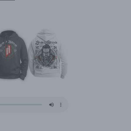
t
ser
r
on