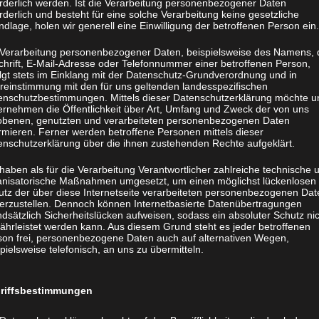
orderlich werden. Ist die Verarbeitung personenbezogener Daten
rderlich und besteht für eine solche Verarbeitung keine gesetzliche
dlage, holen wir generell eine Einwilligung der betroffenen Person ein.
 Verarbeitung personenbezogener Daten, beispielsweise des Namens, 
chrift, E-Mail-Adresse oder Telefonnummer einer betroffenen Person,
olgt stets im Einklang mit der Datenschutz-Grundverordnung und in
reinstimmung mit den für uns geltenden landesspezifischen
enschutzbestimmungen. Mittels dieser Datenschutzerklärung möchte u
ernehmen die Öffentlichkeit über Art, Umfang und Zweck der von uns
obenen, genutzten und verarbeiteten personenbezogenen Daten
rmieren. Ferner werden betroffene Personen mittels dieser
enschutzerklärung über die ihnen zustehenden Rechte aufgeklärt.
haben als für die Verarbeitung Verantwortlicher zahlreiche technische 
anisatorische Maßnahmen umgesetzt, um einen möglichst lückenlosen
utz der über diese Internetseite verarbeiteten personenbezogenen Dat
herzustellen. Dennoch können Internetbasierte Datenübertragungen
dsätzlich Sicherheitslücken aufweisen, sodass ein absoluter Schutz ni
ährleistet werden kann. Aus diesem Grund steht es jeder betroffenen
son frei, personenbezogene Daten auch auf alternativen Wegen,
pielsweise telefonisch, an uns zu übermitteln.
riffsbestimmungen